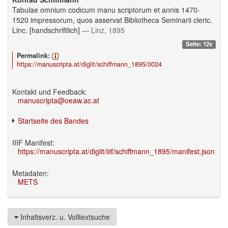
Tabulae omnium codicum manu scriptorum et annis 1470-
1520 impressorum, quos asservat Bibliotheca Seminarii cleric.
Linc. [handschriftlich]
— Linz, 1895
Seite: 12v
Permalink:
https://manuscripta.at/diglit/schiffmann_1895/0024
Kontakt und Feedback:
manuscripta@oeaw.ac.at
Startseite des Bandes
IIIF Manifest:
https://manuscripta.at/diglit/iiif/schiffmann_1895/manifest.json
Metadaten:
METS
Inhaltsverz. u. Volltextsuche