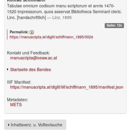
Tabulae omnium codicum manu scriptorum et annis 1470-
1520 impressorum, quos asservat Bibliotheca Seminarii cleric.
Linc. [handschriftlich]
— Linz, 1895
Seite: 12v
Permalink:
https://manuscripta.at/diglit/schiffmann_1895/0024
Kontakt und Feedback:
manuscripta@oeaw.ac.at
Startseite des Bandes
IIIF Manifest:
https://manuscripta.at/diglit/iiif/schiffmann_1895/manifest.json
Metadaten:
METS
Inhaltsverz. u. Volltextsuche