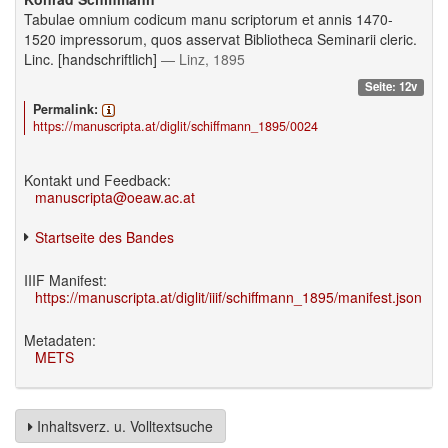
Tabulae omnium codicum manu scriptorum et annis 1470-
1520 impressorum, quos asservat Bibliotheca Seminarii cleric.
Linc. [handschriftlich]
— Linz, 1895
Seite: 12v
Permalink:
https://manuscripta.at/diglit/schiffmann_1895/0024
Kontakt und Feedback:
manuscripta@oeaw.ac.at
Startseite des Bandes
IIIF Manifest:
https://manuscripta.at/diglit/iiif/schiffmann_1895/manifest.json
Metadaten:
METS
Inhaltsverz. u. Volltextsuche