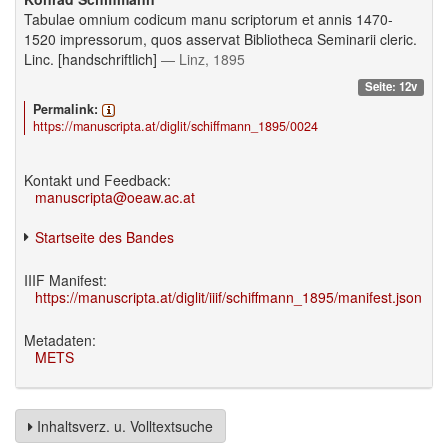
Tabulae omnium codicum manu scriptorum et annis 1470-
1520 impressorum, quos asservat Bibliotheca Seminarii cleric.
Linc. [handschriftlich]
— Linz, 1895
Seite: 12v
Permalink:
https://manuscripta.at/diglit/schiffmann_1895/0024
Kontakt und Feedback:
manuscripta@oeaw.ac.at
Startseite des Bandes
IIIF Manifest:
https://manuscripta.at/diglit/iiif/schiffmann_1895/manifest.json
Metadaten:
METS
Inhaltsverz. u. Volltextsuche