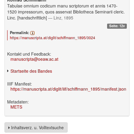
Tabulae omnium codicum manu scriptorum et annis 1470-
1520 impressorum, quos asservat Bibliotheca Seminarii cleric.
Linc. [handschriftlich]
— Linz, 1895
Seite: 12v
Permalink:
https://manuscripta.at/diglit/schiffmann_1895/0024
Kontakt und Feedback:
manuscripta@oeaw.ac.at
Startseite des Bandes
IIIF Manifest:
https://manuscripta.at/diglit/iiif/schiffmann_1895/manifest.json
Metadaten:
METS
Inhaltsverz. u. Volltextsuche