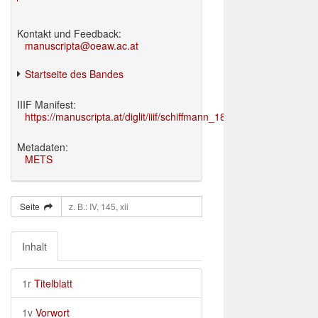
Kontakt und Feedback:
manuscripta@oeaw.ac.at
Startseite des Bandes
IIIF Manifest:
https://manuscripta.at/diglit/iiif/schiffmann_1895/manifest.json
Metadaten:
METS
Seite
Inhalt
1r
Titelblatt
1v
Vorwort