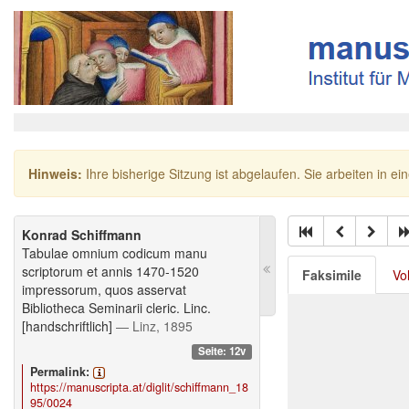
Hinweis:
Ihre bisherige Sitzung ist abgelaufen. Sie arbeiten in ei
Konrad Schiffmann
Tabulae omnium codicum manu
scriptorum et annis 1470-1520
Faksimile
Vo
impressorum, quos asservat
Bibliotheca Seminarii cleric. Linc.
[handschriftlich]
— Linz, 1895
Seite: 12v
Permalink:
https://manuscripta.at/diglit/schiffmann_18
95/0024