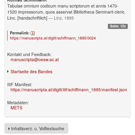
Tabulae omnium codicum manu scriptorum et annis 1470-
1520 impressorum, quos asservat Bibliotheca Seminarii cleric.
Linc. [handschriftlich]
— Linz, 1895
Seite: 12v
Permalink:
https://manuscripta.at/diglit/schiffmann_1895/0024
Kontakt und Feedback:
manuscripta@oeaw.ac.at
Startseite des Bandes
IIIF Manifest:
https://manuscripta.at/diglit/iiif/schiffmann_1895/manifest.json
Metadaten:
METS
Inhaltsverz. u. Volltextsuche