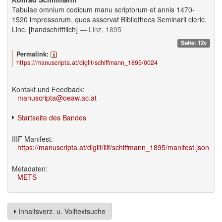
Tabulae omnium codicum manu scriptorum et annis 1470-
1520 impressorum, quos asservat Bibliotheca Seminarii cleric.
Linc. [handschriftlich]
— Linz, 1895
Seite: 12v
Permalink:
https://manuscripta.at/diglit/schiffmann_1895/0024
Kontakt und Feedback:
manuscripta@oeaw.ac.at
Startseite des Bandes
IIIF Manifest:
https://manuscripta.at/diglit/iiif/schiffmann_1895/manifest.json
Metadaten:
METS
Inhaltsverz. u. Volltextsuche