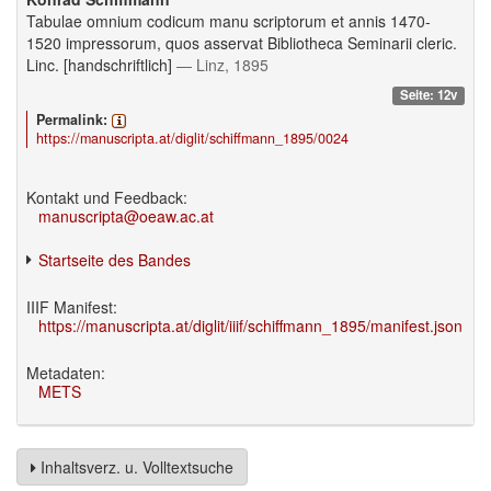
Tabulae omnium codicum manu scriptorum et annis 1470-
1520 impressorum, quos asservat Bibliotheca Seminarii cleric.
Linc. [handschriftlich]
— Linz, 1895
Seite: 12v
Permalink:
https://manuscripta.at/diglit/schiffmann_1895/0024
Kontakt und Feedback:
manuscripta@oeaw.ac.at
Startseite des Bandes
IIIF Manifest:
https://manuscripta.at/diglit/iiif/schiffmann_1895/manifest.json
Metadaten:
METS
Inhaltsverz. u. Volltextsuche