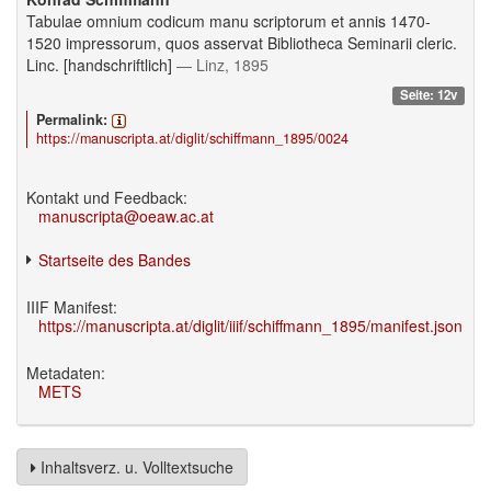
Tabulae omnium codicum manu scriptorum et annis 1470-
1520 impressorum, quos asservat Bibliotheca Seminarii cleric.
Linc. [handschriftlich]
— Linz, 1895
Seite: 12v
Permalink:
https://manuscripta.at/diglit/schiffmann_1895/0024
Kontakt und Feedback:
manuscripta@oeaw.ac.at
Startseite des Bandes
IIIF Manifest:
https://manuscripta.at/diglit/iiif/schiffmann_1895/manifest.json
Metadaten:
METS
Inhaltsverz. u. Volltextsuche