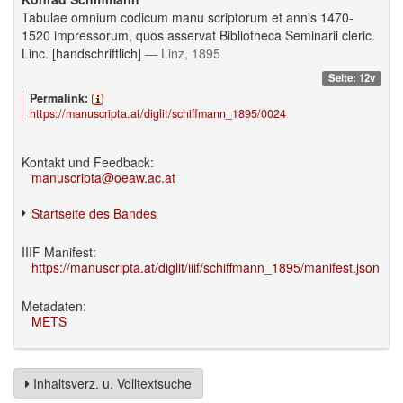
Tabulae omnium codicum manu scriptorum et annis 1470-
1520 impressorum, quos asservat Bibliotheca Seminarii cleric.
Linc. [handschriftlich]
— Linz, 1895
Seite: 12v
Permalink:
https://manuscripta.at/diglit/schiffmann_1895/0024
Kontakt und Feedback:
manuscripta@oeaw.ac.at
Startseite des Bandes
IIIF Manifest:
https://manuscripta.at/diglit/iiif/schiffmann_1895/manifest.json
Metadaten:
METS
Inhaltsverz. u. Volltextsuche