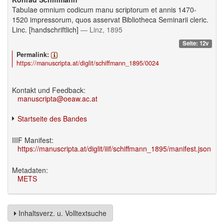
Tabulae omnium codicum manu scriptorum et annis 1470-
1520 impressorum, quos asservat Bibliotheca Seminarii cleric.
Linc. [handschriftlich]
— Linz, 1895
Seite: 12v
Permalink:
https://manuscripta.at/diglit/schiffmann_1895/0024
Kontakt und Feedback:
manuscripta@oeaw.ac.at
Startseite des Bandes
IIIF Manifest:
https://manuscripta.at/diglit/iiif/schiffmann_1895/manifest.json
Metadaten:
METS
Inhaltsverz. u. Volltextsuche