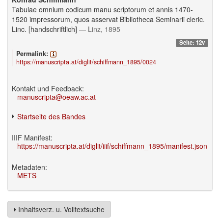
Tabulae omnium codicum manu scriptorum et annis 1470-
1520 impressorum, quos asservat Bibliotheca Seminarii cleric.
Linc. [handschriftlich]
— Linz, 1895
Seite: 12v
Permalink:
https://manuscripta.at/diglit/schiffmann_1895/0024
Kontakt und Feedback:
manuscripta@oeaw.ac.at
Startseite des Bandes
IIIF Manifest:
https://manuscripta.at/diglit/iiif/schiffmann_1895/manifest.json
Metadaten:
METS
Inhaltsverz. u. Volltextsuche