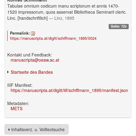
Tabulae omnium codicum manu scriptorum et annis 1470-
1520 impressorum, quos asservat Bibliotheca Seminarii cleric.
Linc. [handschriftlich]
— Linz, 1895
Seite: 12v
Permalink:
https://manuscripta.at/diglit/schiffmann_1895/0024
Kontakt und Feedback:
manuscripta@oeaw.ac.at
Startseite des Bandes
IIIF Manifest:
https://manuscripta.at/diglit/iiif/schiffmann_1895/manifest.json
Metadaten:
METS
Inhaltsverz. u. Volltextsuche