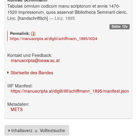
Tabulae omnium codicum manu scriptorum et annis 1470-
1520 impressorum, quos asservat Bibliotheca Seminarii cleric.
Linc. [handschriftlich]
— Linz, 1895
Seite: 12v
Permalink:
https://manuscripta.at/diglit/schiffmann_1895/0024
Kontakt und Feedback:
manuscripta@oeaw.ac.at
Startseite des Bandes
IIIF Manifest:
https://manuscripta.at/diglit/iiif/schiffmann_1895/manifest.json
Metadaten:
METS
Inhaltsverz. u. Volltextsuche