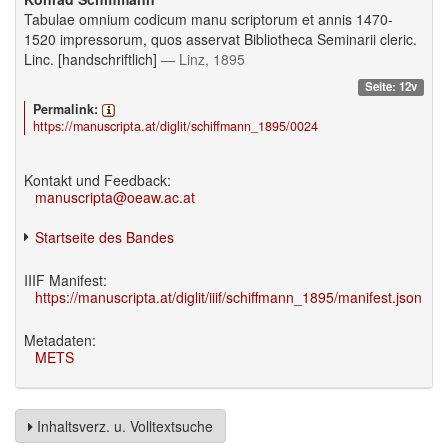
Tabulae omnium codicum manu scriptorum et annis 1470-
1520 impressorum, quos asservat Bibliotheca Seminarii cleric.
Linc. [handschriftlich]
— Linz, 1895
Seite: 12v
Permalink:
https://manuscripta.at/diglit/schiffmann_1895/0024
Kontakt und Feedback:
manuscripta@oeaw.ac.at
Startseite des Bandes
IIIF Manifest:
https://manuscripta.at/diglit/iiif/schiffmann_1895/manifest.json
Metadaten:
METS
Inhaltsverz. u. Volltextsuche