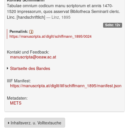
Tabulae omnium codicum manu scriptorum et annis 1470-
1520 impressorum, quos asservat Bibliotheca Seminarii cleric.
Linc. [handschriftlich]
— Linz, 1895
Seite: 12v
Permalink:
https://manuscripta.at/diglit/schiffmann_1895/0024
Kontakt und Feedback:
manuscripta@oeaw.ac.at
Startseite des Bandes
IIIF Manifest:
https://manuscripta.at/diglit/iiif/schiffmann_1895/manifest.json
Metadaten:
METS
Inhaltsverz. u. Volltextsuche