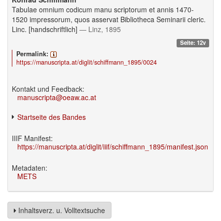
Tabulae omnium codicum manu scriptorum et annis 1470-
1520 impressorum, quos asservat Bibliotheca Seminarii cleric.
Linc. [handschriftlich]
— Linz, 1895
Seite: 12v
Permalink:
https://manuscripta.at/diglit/schiffmann_1895/0024
Kontakt und Feedback:
manuscripta@oeaw.ac.at
Startseite des Bandes
IIIF Manifest:
https://manuscripta.at/diglit/iiif/schiffmann_1895/manifest.json
Metadaten:
METS
Inhaltsverz. u. Volltextsuche