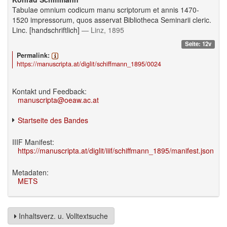
Tabulae omnium codicum manu scriptorum et annis 1470-
1520 impressorum, quos asservat Bibliotheca Seminarii cleric.
Linc. [handschriftlich]
— Linz, 1895
Seite: 12v
Permalink:
https://manuscripta.at/diglit/schiffmann_1895/0024
Kontakt und Feedback:
manuscripta@oeaw.ac.at
Startseite des Bandes
IIIF Manifest:
https://manuscripta.at/diglit/iiif/schiffmann_1895/manifest.json
Metadaten:
METS
Inhaltsverz. u. Volltextsuche