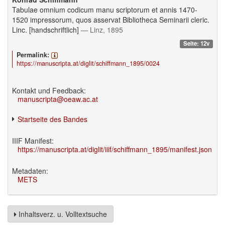
Tabulae omnium codicum manu scriptorum et annis 1470-
1520 impressorum, quos asservat Bibliotheca Seminarii cleric.
Linc. [handschriftlich]
— Linz, 1895
Seite: 12v
Permalink:
https://manuscripta.at/diglit/schiffmann_1895/0024
Kontakt und Feedback:
manuscripta@oeaw.ac.at
Startseite des Bandes
IIIF Manifest:
https://manuscripta.at/diglit/iiif/schiffmann_1895/manifest.json
Metadaten:
METS
Inhaltsverz. u. Volltextsuche