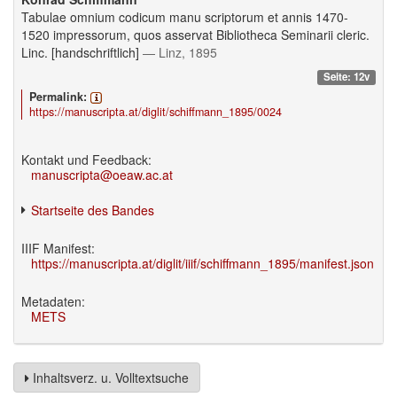
Tabulae omnium codicum manu scriptorum et annis 1470-
1520 impressorum, quos asservat Bibliotheca Seminarii cleric.
Linc. [handschriftlich]
— Linz, 1895
Seite: 12v
Permalink:
https://manuscripta.at/diglit/schiffmann_1895/0024
Kontakt und Feedback:
manuscripta@oeaw.ac.at
Startseite des Bandes
IIIF Manifest:
https://manuscripta.at/diglit/iiif/schiffmann_1895/manifest.json
Metadaten:
METS
Inhaltsverz. u. Volltextsuche