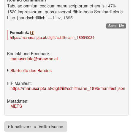
Tabulae omnium codicum manu scriptorum et annis 1470-
1520 impressorum, quos asservat Bibliotheca Seminarii cleric.
Linc. [handschriftlich]
— Linz, 1895
Seite: 12v
Permalink:
https://manuscripta.at/diglit/schiffmann_1895/0024
Kontakt und Feedback:
manuscripta@oeaw.ac.at
Startseite des Bandes
IIIF Manifest:
https://manuscripta.at/diglit/iiif/schiffmann_1895/manifest.json
Metadaten:
METS
Inhaltsverz. u. Volltextsuche