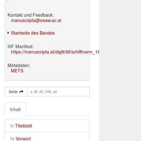
Kontakt und Feedback:
manuscripta@oeaw.ac.at
Startseite des Bandes
IIIF Manifest:
https://manuscripta.at/diglit/iiif/schiffmann_1895/manifest.json
Metadaten:
METS
Seite
Inhalt
1r
Titelblatt
1v
Vorwort