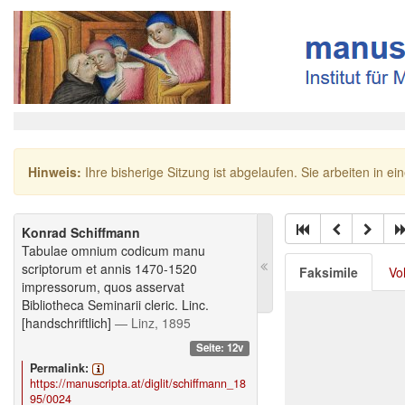
Hinweis:
Ihre bisherige Sitzung ist abgelaufen. Sie arbeiten in ei
Konrad Schiffmann
Tabulae omnium codicum manu
scriptorum et annis 1470-1520
Faksimile
Vo
impressorum, quos asservat
Bibliotheca Seminarii cleric. Linc.
[handschriftlich]
— Linz, 1895
Seite: 12v
Permalink:
https://manuscripta.at/diglit/schiffmann_18
95/0024