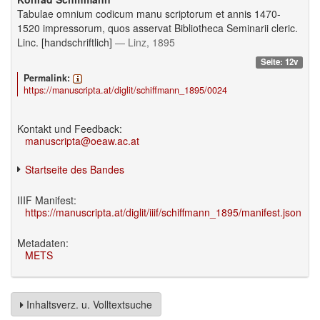
Tabulae omnium codicum manu scriptorum et annis 1470-
1520 impressorum, quos asservat Bibliotheca Seminarii cleric.
Linc. [handschriftlich]
— Linz, 1895
Seite: 12v
Permalink:
https://manuscripta.at/diglit/schiffmann_1895/0024
Kontakt und Feedback:
manuscripta@oeaw.ac.at
Startseite des Bandes
IIIF Manifest:
https://manuscripta.at/diglit/iiif/schiffmann_1895/manifest.json
Metadaten:
METS
Inhaltsverz. u. Volltextsuche