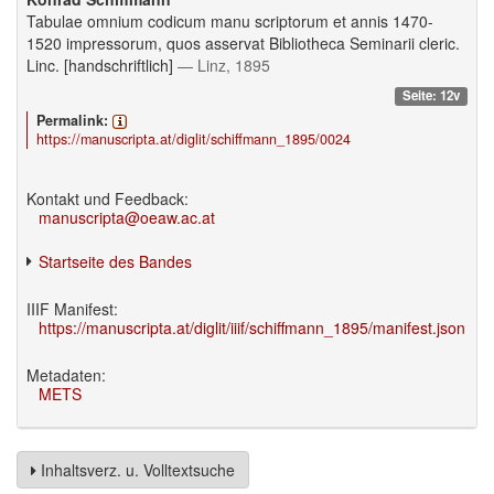
Tabulae omnium codicum manu scriptorum et annis 1470-
1520 impressorum, quos asservat Bibliotheca Seminarii cleric.
Linc. [handschriftlich]
— Linz, 1895
Seite: 12v
Permalink:
https://manuscripta.at/diglit/schiffmann_1895/0024
Kontakt und Feedback:
manuscripta@oeaw.ac.at
Startseite des Bandes
IIIF Manifest:
https://manuscripta.at/diglit/iiif/schiffmann_1895/manifest.json
Metadaten:
METS
Inhaltsverz. u. Volltextsuche