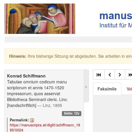
Hinweis:
Ihre bisherige Sitzung ist abgelaufen. Sie arbeiten in ei
Konrad Schiffmann
Tabulae omnium codicum manu
scriptorum et annis 1470-1520
Faksimile
Vo
impressorum, quos asservat
Bibliotheca Seminarii cleric. Linc.
[handschriftlich]
— Linz, 1895
Seite: 12v
Permalink:
https://manuscripta.at/diglit/schiffmann_18
95/0024