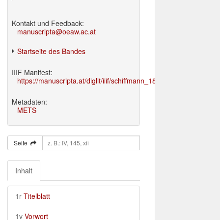
Kontakt und Feedback:
manuscripta@oeaw.ac.at
Startseite des Bandes
IIIF Manifest:
https://manuscripta.at/diglit/iiif/schiffmann_1895/manifest.json
Metadaten:
METS
Seite
Inhalt
1r
Titelblatt
1v
Vorwort