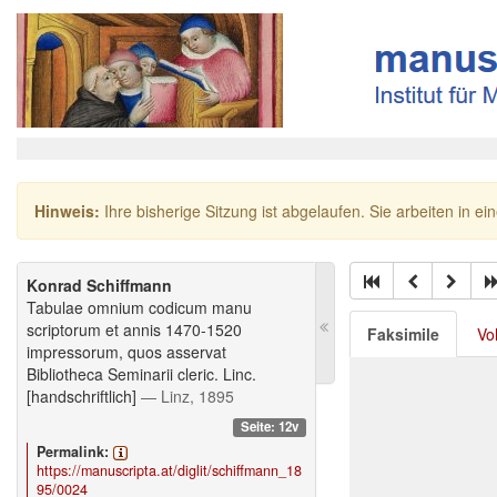
Hinweis:
Ihre bisherige Sitzung ist abgelaufen. Sie arbeiten in ei
Konrad Schiffmann
Tabulae omnium codicum manu
scriptorum et annis 1470-1520
Faksimile
Vo
impressorum, quos asservat
Bibliotheca Seminarii cleric. Linc.
[handschriftlich]
— Linz, 1895
Seite: 12v
Permalink:
https://manuscripta.at/diglit/schiffmann_18
95/0024