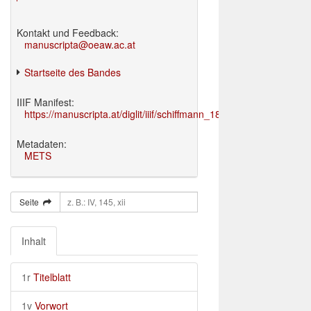
Kontakt und Feedback:
manuscripta@oeaw.ac.at
Startseite des Bandes
IIIF Manifest:
https://manuscripta.at/diglit/iiif/schiffmann_1895/manifest.json
Metadaten:
METS
Seite
Inhalt
1r
Titelblatt
1v
Vorwort