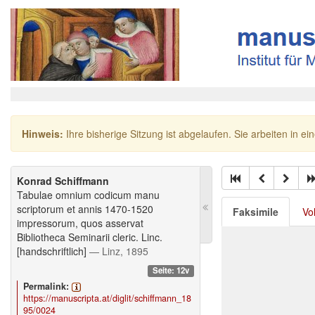
Hinweis:
Ihre bisherige Sitzung ist abgelaufen. Sie arbeiten in ei
Konrad Schiffmann
Tabulae omnium codicum manu
scriptorum et annis 1470-1520
Faksimile
Vo
impressorum, quos asservat
Bibliotheca Seminarii cleric. Linc.
[handschriftlich]
— Linz, 1895
Seite: 12v
Permalink:
https://manuscripta.at/diglit/schiffmann_18
95/0024