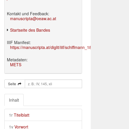
Kontakt und Feedback:
manuscripta@oeaw.ac.at
Startseite des Bandes
IIIF Manifest:
https://manuscripta.at/diglit/iiif/schiffmann_1895/manifest.json
Metadaten:
METS
Seite
Inhalt
1r
Titelblatt
1v
Vorwort