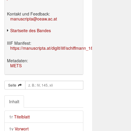
Kontakt und Feedback:
manuscripta@oeaw.ac.at
Startseite des Bandes
IIIF Manifest:
https://manuscripta.at/diglit/iiif/schiffmann_1895/manifest.json
Metadaten:
METS
Seite
Inhalt
1r
Titelblatt
1v
Vorwort