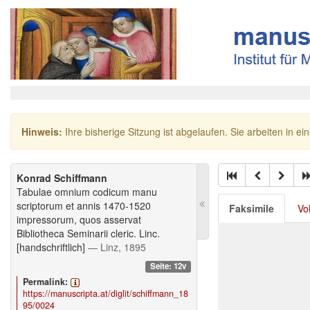
Hinweis:
Ihre bisherige Sitzung ist abgelaufen. Sie arbeiten in ei
Konrad Schiffmann
Tabulae omnium codicum manu
scriptorum et annis 1470-1520
Faksimile
Vo
impressorum, quos asservat
Bibliotheca Seminarii cleric. Linc.
[handschriftlich]
— Linz, 1895
Seite: 12v
Permalink:
https://manuscripta.at/diglit/schiffmann_18
95/0024