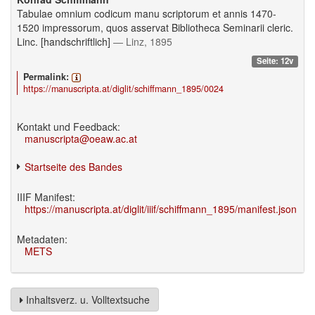
Tabulae omnium codicum manu scriptorum et annis 1470-
1520 impressorum, quos asservat Bibliotheca Seminarii cleric.
Linc. [handschriftlich]
— Linz, 1895
Seite: 12v
Permalink:
https://manuscripta.at/diglit/schiffmann_1895/0024
Kontakt und Feedback:
manuscripta@oeaw.ac.at
Startseite des Bandes
IIIF Manifest:
https://manuscripta.at/diglit/iiif/schiffmann_1895/manifest.json
Metadaten:
METS
Inhaltsverz. u. Volltextsuche