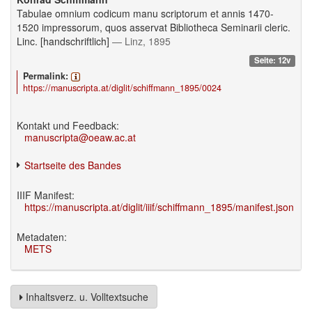
Tabulae omnium codicum manu scriptorum et annis 1470-
1520 impressorum, quos asservat Bibliotheca Seminarii cleric.
Linc. [handschriftlich]
— Linz, 1895
Seite: 12v
Permalink:
https://manuscripta.at/diglit/schiffmann_1895/0024
Kontakt und Feedback:
manuscripta@oeaw.ac.at
Startseite des Bandes
IIIF Manifest:
https://manuscripta.at/diglit/iiif/schiffmann_1895/manifest.json
Metadaten:
METS
Inhaltsverz. u. Volltextsuche