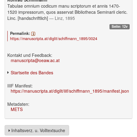
Tabulae omnium codicum manu scriptorum et annis 1470-
1520 impressorum, quos asservat Bibliotheca Seminarii cleric.
Linc. [handschriftlich]
— Linz, 1895
Seite: 12v
Permalink:
https://manuscripta.at/diglit/schiffmann_1895/0024
Kontakt und Feedback:
manuscripta@oeaw.ac.at
Startseite des Bandes
IIIF Manifest:
https://manuscripta.at/diglit/iiif/schiffmann_1895/manifest.json
Metadaten:
METS
Inhaltsverz. u. Volltextsuche