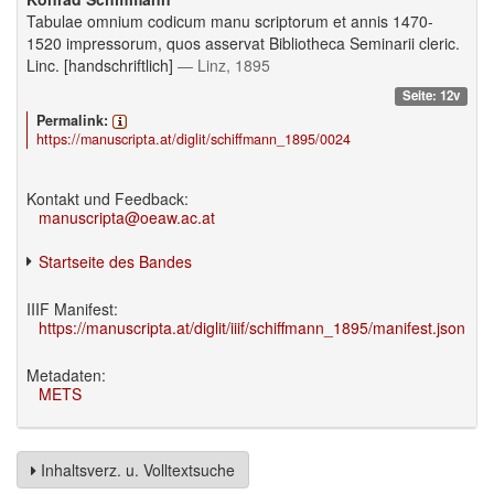
Tabulae omnium codicum manu scriptorum et annis 1470-
1520 impressorum, quos asservat Bibliotheca Seminarii cleric.
Linc. [handschriftlich]
— Linz, 1895
Seite: 12v
Permalink:
https://manuscripta.at/diglit/schiffmann_1895/0024
Kontakt und Feedback:
manuscripta@oeaw.ac.at
Startseite des Bandes
IIIF Manifest:
https://manuscripta.at/diglit/iiif/schiffmann_1895/manifest.json
Metadaten:
METS
Inhaltsverz. u. Volltextsuche