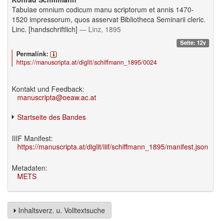
Tabulae omnium codicum manu scriptorum et annis 1470-
1520 impressorum, quos asservat Bibliotheca Seminarii cleric.
Linc. [handschriftlich]
— Linz, 1895
Seite: 12v
Permalink:
https://manuscripta.at/diglit/schiffmann_1895/0024
Kontakt und Feedback:
manuscripta@oeaw.ac.at
Startseite des Bandes
IIIF Manifest:
https://manuscripta.at/diglit/iiif/schiffmann_1895/manifest.json
Metadaten:
METS
Inhaltsverz. u. Volltextsuche