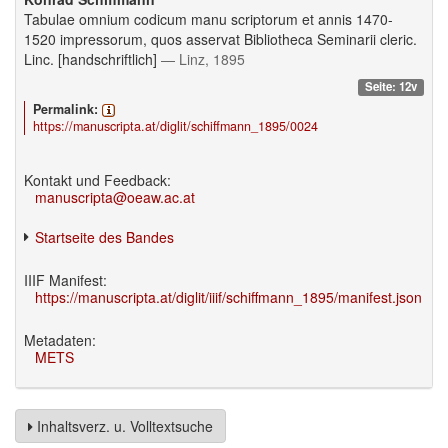
Tabulae omnium codicum manu scriptorum et annis 1470-
1520 impressorum, quos asservat Bibliotheca Seminarii cleric.
Linc. [handschriftlich]
— Linz, 1895
Seite: 12v
Permalink:
https://manuscripta.at/diglit/schiffmann_1895/0024
Kontakt und Feedback:
manuscripta@oeaw.ac.at
Startseite des Bandes
IIIF Manifest:
https://manuscripta.at/diglit/iiif/schiffmann_1895/manifest.json
Metadaten:
METS
Inhaltsverz. u. Volltextsuche