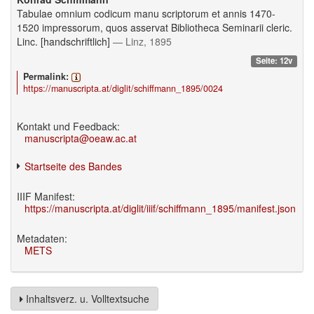
Tabulae omnium codicum manu scriptorum et annis 1470-
1520 impressorum, quos asservat Bibliotheca Seminarii cleric.
Linc. [handschriftlich]
— Linz, 1895
Seite: 12v
Permalink:
https://manuscripta.at/diglit/schiffmann_1895/0024
Kontakt und Feedback:
manuscripta@oeaw.ac.at
Startseite des Bandes
IIIF Manifest:
https://manuscripta.at/diglit/iiif/schiffmann_1895/manifest.json
Metadaten:
METS
Inhaltsverz. u. Volltextsuche