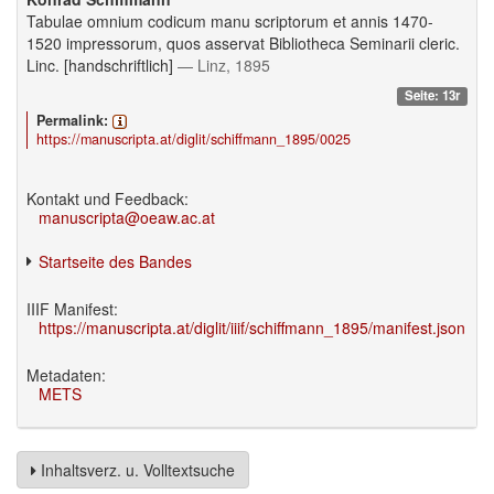
Tabulae omnium codicum manu scriptorum et annis 1470-
1520 impressorum, quos asservat Bibliotheca Seminarii cleric.
Linc. [handschriftlich]
— Linz, 1895
Seite: 13r
Permalink:
https://manuscripta.at/diglit/schiffmann_1895/0025
Kontakt und Feedback:
manuscripta@oeaw.ac.at
Startseite des Bandes
IIIF Manifest:
https://manuscripta.at/diglit/iiif/schiffmann_1895/manifest.json
Metadaten:
METS
Inhaltsverz. u. Volltextsuche