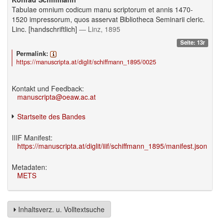
Tabulae omnium codicum manu scriptorum et annis 1470-
1520 impressorum, quos asservat Bibliotheca Seminarii cleric.
Linc. [handschriftlich]
— Linz, 1895
Seite: 13r
Permalink:
https://manuscripta.at/diglit/schiffmann_1895/0025
Kontakt und Feedback:
manuscripta@oeaw.ac.at
Startseite des Bandes
IIIF Manifest:
https://manuscripta.at/diglit/iiif/schiffmann_1895/manifest.json
Metadaten:
METS
Inhaltsverz. u. Volltextsuche