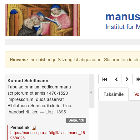
Hinweis:
Ihre bisherige Sitzung ist abgelaufen. Sie arbeiten in ei
Konrad Schiffmann
Tabulae omnium codicum manu
scriptorum et annis 1470-1520
Faksimile
Vo
impressorum, quos asservat
Bibliotheca Seminarii cleric. Linc.
[handschriftlich]
— Linz, 1895
Seite: 13r
Permalink:
https://manuscripta.at/diglit/schiffmann_18
95/0025