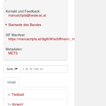
Kontakt und Feedback:
manuscripta@oeaw.ac.at
Startseite des Bandes
IIIF Manifest:
https://manuscripta.at/diglit/iiif/schiffmann_1895/manifest.json
Metadaten:
METS
Seite
Inhalt
1r
Titelblatt
1v
Vorwort