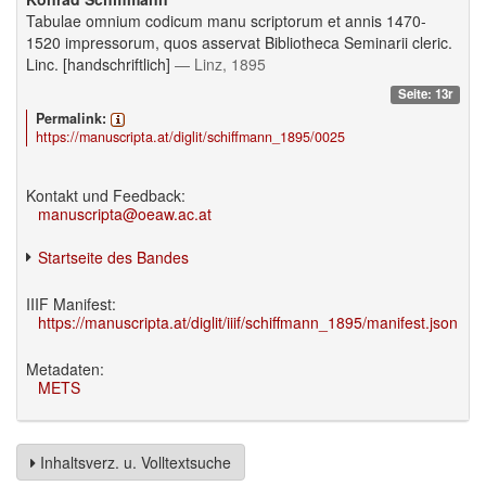
Tabulae omnium codicum manu scriptorum et annis 1470-
1520 impressorum, quos asservat Bibliotheca Seminarii cleric.
Linc. [handschriftlich]
— Linz, 1895
Seite: 13r
Permalink:
https://manuscripta.at/diglit/schiffmann_1895/0025
Kontakt und Feedback:
manuscripta@oeaw.ac.at
Startseite des Bandes
IIIF Manifest:
https://manuscripta.at/diglit/iiif/schiffmann_1895/manifest.json
Metadaten:
METS
Inhaltsverz. u. Volltextsuche