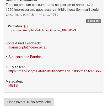
Tabulae omnium codicum manu scriptorum et annis 1470-
1520 impressorum, quos asservat Bibliotheca Seminarii cleric.
Linc. [handschriftlich]
— Linz, 1895
Seite: 15r
Permalink:
https://manuscripta.at/diglit/schiffmann_1895/0029
Kontakt und Feedback:
manuscripta@oeaw.ac.at
Startseite des Bandes
IIIF Manifest:
https://manuscripta.at/diglit/iiif/schiffmann_1895/manifest.json
Metadaten:
METS
Inhaltsverz. u. Volltextsuche