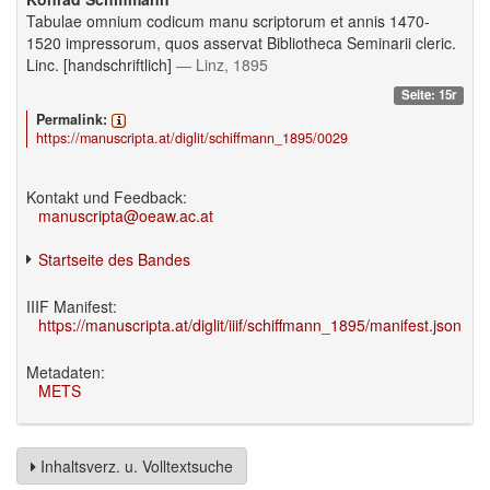
Tabulae omnium codicum manu scriptorum et annis 1470-
1520 impressorum, quos asservat Bibliotheca Seminarii cleric.
Linc. [handschriftlich]
— Linz, 1895
Seite: 15r
Permalink:
https://manuscripta.at/diglit/schiffmann_1895/0029
Kontakt und Feedback:
manuscripta@oeaw.ac.at
Startseite des Bandes
IIIF Manifest:
https://manuscripta.at/diglit/iiif/schiffmann_1895/manifest.json
Metadaten:
METS
Inhaltsverz. u. Volltextsuche