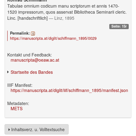
Tabulae omnium codicum manu scriptorum et annis 1470-
1520 impressorum, quos asservat Bibliotheca Seminarii cleric.
Linc. [handschriftlich]
— Linz, 1895
Seite: 15r
Permalink:
https://manuscripta.at/diglit/schiffmann_1895/0029
Kontakt und Feedback:
manuscripta@oeaw.ac.at
Startseite des Bandes
IIIF Manifest:
https://manuscripta.at/diglit/iiif/schiffmann_1895/manifest.json
Metadaten:
METS
Inhaltsverz. u. Volltextsuche