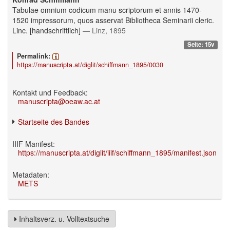
Tabulae omnium codicum manu scriptorum et annis 1470-
1520 impressorum, quos asservat Bibliotheca Seminarii cleric.
Linc. [handschriftlich]
— Linz, 1895
Seite: 15v
Permalink:
https://manuscripta.at/diglit/schiffmann_1895/0030
Kontakt und Feedback:
manuscripta@oeaw.ac.at
Startseite des Bandes
IIIF Manifest:
https://manuscripta.at/diglit/iiif/schiffmann_1895/manifest.json
Metadaten:
METS
Inhaltsverz. u. Volltextsuche