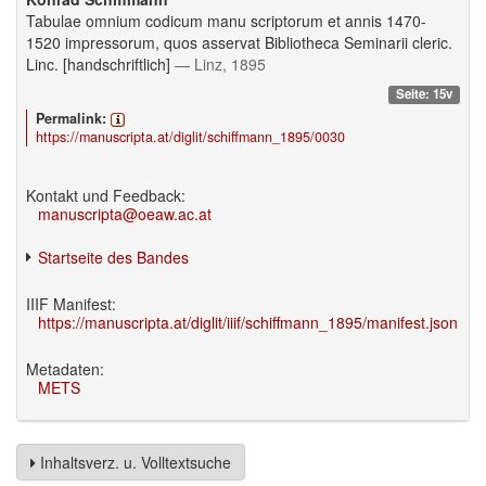
Tabulae omnium codicum manu scriptorum et annis 1470-
1520 impressorum, quos asservat Bibliotheca Seminarii cleric.
Linc. [handschriftlich]
— Linz, 1895
Seite: 15v
Permalink:
https://manuscripta.at/diglit/schiffmann_1895/0030
Kontakt und Feedback:
manuscripta@oeaw.ac.at
Startseite des Bandes
IIIF Manifest:
https://manuscripta.at/diglit/iiif/schiffmann_1895/manifest.json
Metadaten:
METS
Inhaltsverz. u. Volltextsuche