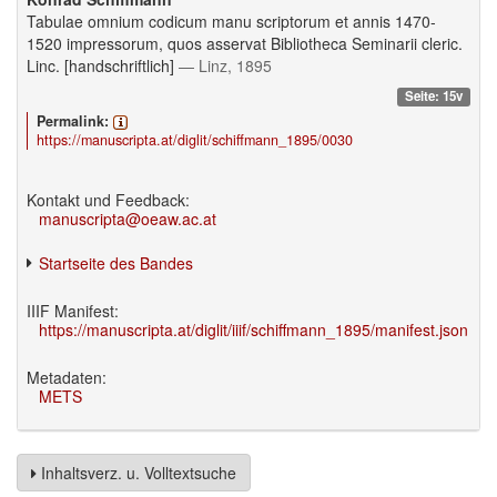
Tabulae omnium codicum manu scriptorum et annis 1470-
1520 impressorum, quos asservat Bibliotheca Seminarii cleric.
Linc. [handschriftlich]
— Linz, 1895
Seite: 15v
Permalink:
https://manuscripta.at/diglit/schiffmann_1895/0030
Kontakt und Feedback:
manuscripta@oeaw.ac.at
Startseite des Bandes
IIIF Manifest:
https://manuscripta.at/diglit/iiif/schiffmann_1895/manifest.json
Metadaten:
METS
Inhaltsverz. u. Volltextsuche