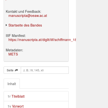
Kontakt und Feedback:
manuscripta@oeaw.ac.at
Startseite des Bandes
IIIF Manifest:
https://manuscripta.at/diglit/iiif/schiffmann_1895/manifest.json
Metadaten:
METS
Seite
Inhalt
1r
Titelblatt
1v
Vorwort