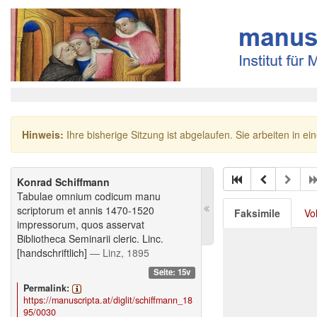
Hinweis:
Ihre bisherige Sitzung ist abgelaufen. Sie arbeiten in ei
Konrad Schiffmann
Tabulae omnium codicum manu
scriptorum et annis 1470-1520
Faksimile
Vo
impressorum, quos asservat
Bibliotheca Seminarii cleric. Linc.
[handschriftlich]
— Linz, 1895
Seite: 15v
Permalink:
https://manuscripta.at/diglit/schiffmann_18
95/0030