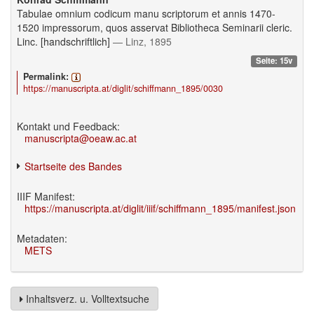
Tabulae omnium codicum manu scriptorum et annis 1470-
1520 impressorum, quos asservat Bibliotheca Seminarii cleric.
Linc. [handschriftlich]
— Linz, 1895
Seite: 15v
Permalink:
https://manuscripta.at/diglit/schiffmann_1895/0030
Kontakt und Feedback:
manuscripta@oeaw.ac.at
Startseite des Bandes
IIIF Manifest:
https://manuscripta.at/diglit/iiif/schiffmann_1895/manifest.json
Metadaten:
METS
Inhaltsverz. u. Volltextsuche