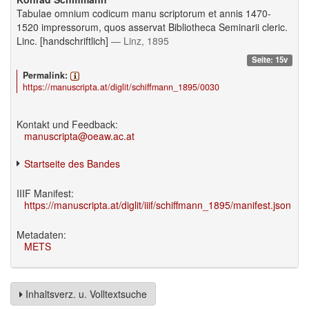
Tabulae omnium codicum manu scriptorum et annis 1470-
1520 impressorum, quos asservat Bibliotheca Seminarii cleric.
Linc. [handschriftlich]
— Linz, 1895
Seite: 15v
Permalink:
https://manuscripta.at/diglit/schiffmann_1895/0030
Kontakt und Feedback:
manuscripta@oeaw.ac.at
Startseite des Bandes
IIIF Manifest:
https://manuscripta.at/diglit/iiif/schiffmann_1895/manifest.json
Metadaten:
METS
Inhaltsverz. u. Volltextsuche