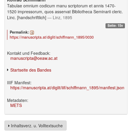
Tabulae omnium codicum manu scriptorum et annis 1470-
1520 impressorum, quos asservat Bibliotheca Seminarii cleric.
Linc. [handschriftlich]
— Linz, 1895
Seite: 15v
Permalink:
https://manuscripta.at/diglit/schiffmann_1895/0030
Kontakt und Feedback:
manuscripta@oeaw.ac.at
Startseite des Bandes
IIIF Manifest:
https://manuscripta.at/diglit/iiif/schiffmann_1895/manifest.json
Metadaten:
METS
Inhaltsverz. u. Volltextsuche